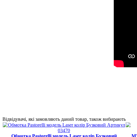
Відвідувачі, які замовляють даний товар, також вибирають
Обмотка Pastorelli модель Laser колір Бузковий
М'