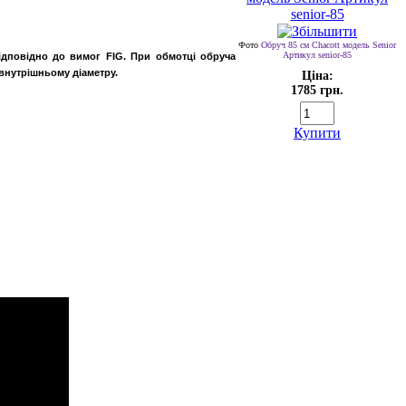
Фото
Обруч 85 cм Chacott модель Senior
Артикул senior-85
ідповідно до вимог FIG. При обмотці обруча
внутрішньому діаметру.
Ціна:
1785 грн.
Купити