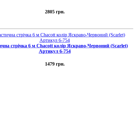
2805 грн.
чна стрічка 6 м Chacott колір Яскраво-Червоний (Scarlet)
Артикул 6-754
1479 грн.