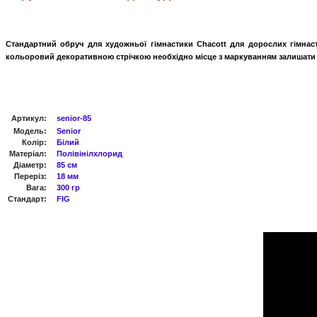
Стандартний обруч для художньої гімнастики Chacott для дорослих гімнас
кольоровий декоративною стрічкою необхідно місце з маркуванням залишати в
Артикул
:
senior-85
Модель:
Senior
Колір:
Білий
Матеріал:
Полівінілхлорид
Діаметр:
85 cм
Переріз:
18 мм
Вага:
300 гр
Стандарт:
FIG