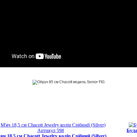
Була
яч 18,5 см Chacott Jewelry колір Срібний (Silver)