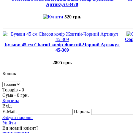
Артикул 03470
520 грн.
Обр
Булави 45 cм Chacott колір Жовтий-Чорний Артикул
45-309
2805 грн.
Кошик
Товарів - 0
Сума - 0 грн.
Корзина
Вхід
E-Mail:
Пароль:
Забули пароль!
Увійти
Ви новий клієнт?