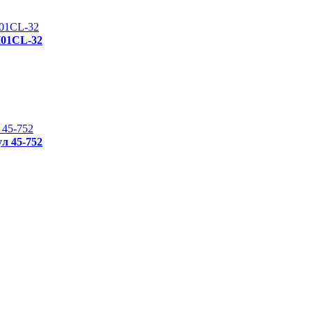
H01CL-32
ул 45-752