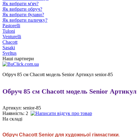
Як вибрати м'яч?
Як вибрати обруч?
Як вибрати булави?
Як вибрати паличку?
Pastorelli
Tuloni
Venturelli
Chacott
Sasaki
Sveltus
Наші партнери
Обруч 85 cм Chacott модель Senior Артикул senior-85
Обруч 85 cм Chacott модель Senior Артикул 
Артикул: senior-85
Наявність:
2
На складі
Обруч
Chacott
Senior
для художньої гімнастики
.