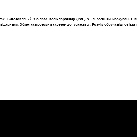
ток. Виготовлений з білого поліхлорвінілу (PVC) з нанесенням маркування в
ідкритим. Обмотка прозорим скотчем допускається. Розмір обруча відповідає 