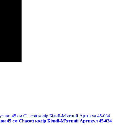
ви 45 cм Chacott колір Білий-М'ятний Артикул 45-034